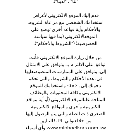
"لنا" ، "لدينا").
قدم إليك الموقع الالكتروني لأغراض
استخدامك الشخصي مع مراعاة الشروط
والأحكام وأية قواعد أخرى توضع على
الموقعالالكتروني (بما فيها سياسة
الخصوصية) ("الشروط والأحكام").
من خلال زيارة الموقع الالكتروني فأنت
توافق على الالتزام بـ، وتوافق على الامتثال
إلى، وتوافق على الممارسات المنصوصعليها
في، هذه الأحكام والشروط، والتي تحكم
دخولك إلى , <br> واستخدامك للموقع
الالكتروني وكافة المحتويات والوظائف
المتاحة علىالموقع الالكتروني (أو أية مواقع
الكترونية وأخرى والمواقع الالكترونية
الصغرى ذات الصلة والتي يتم الوصول إليها
من خلالعنواني URL التاليين
www.michaelkors.com.kw وأي أسماء