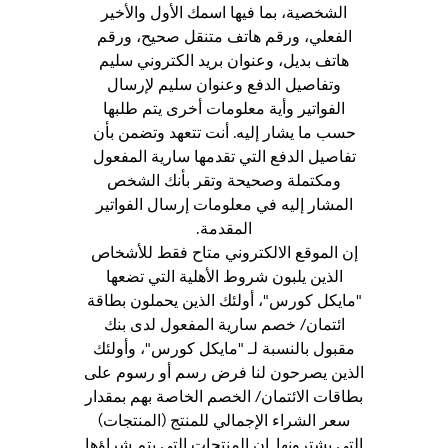
الشخصية، بما فيها اسمك الأول والأخير
الفعلي، ورقم هاتف متنقل صحيح، ورقم
هاتف بديل، وعنوان بريد الكتروني سليم
وتفاصيل الدفع وعنوان سليم لإرسال
الفواتير وأية معلومات أخرى يتم طلبها
حسب ما يشار إليه. أنت تتعهد وتضمن بأن
تفاصيل الدفع التي تقدمها سارية المفعول
ومكتملة وصحيحة وتقر بأنك الشخص
المشار إليه في معلومات إرسال الفواتير
المقدمة.
إن الموقع الالكتروني متاح فقط للأشخاص
الذين يلبون شروط الأهلية التي تضعها
"مايكل كورس"، أولئك الذين يحملون بطاقة
ائتمان/ خصم سارية المفعول لدى بنك
مقبول بالنسبة لـ "مايكل كورس"، وأولئك
الذين يصرحون لنا فرض رسم أو رسوم على
بطاقات الائتمان/ الخصم الخاصة بهم بمقدار
سعر الشراء الإجمالي للمنتج (المنتجات)
التي يشترونها. إن المنتجات التي يتم شراؤها