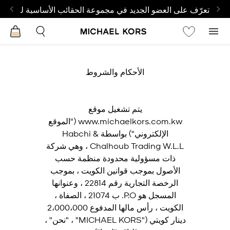
تعرّف على العضو الجديد في مجموعة الحقائب الأساسية لدينا |
تس
الأحكام والشروط
يتم تشغيل موقع
www.michaelkors.com.kw ("الموقع
الإلكتروني") بواسطة Habchi &
Chalhoub Trading W.L.L ، وهي شركة
ذات مسؤولية محدودة منظمة حسب
الأصول بموجب قوانين الكويت ، بموجب
الرخصة التجارية رقم 22814 ، وعنوانها
المسجل هو P.O. ب 21074 ، الصفاة ،
الكويت ، رأس مالها المدفوع 2،000،000
دينار كويتي ("MICHAEL KORS" ، "نحن" ،