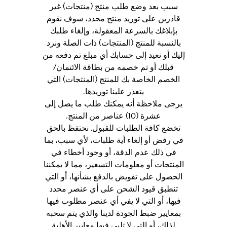
سبب بعد وضع طلب منتج (منتجات) غير
قادرين على توريد منتج محدد، سوف نقوم
بإبلاغك بالسرعة المعقولة، وإلغاء طلبك
بالنسبة للمنتج (المنتجات) ذات الصلة ونرد
إليك أو نعيد إلى حسابك أي مبلغ تم دفعه من
قبلك أو تم خصمه من بطاقة الائتمان/
الخصم الخاصة بك للمنتج (المنتجات) التي
يتعذر علينا توريدها.
يرجى ملاحظة أنه يمكنك طلب ما يصل إلى
عشرة (10) عناصر من المنتج.
تخضع كافة الطلبات للقبول. نحتفظ بالحق
في رفض أو إلغاء أية طلبات، لأي سبب، بما
في ذلك عدم الدقة، أو وجود أخطاء في
المنتجات أو معلومات التسعير، مما لا يمكننا
الحصول على تفويض بالدفع بشأنها، أو التي
تنطبق قيود الشحن على أي عنصر محدد
فيها، أو التي لا يفي أي عنصر مطلوب فيها
بمعايير ضبط الجودة لدينا والذي يتم سحبه
لذلك، أو التي لا تلبي فيها معايير الأهلية