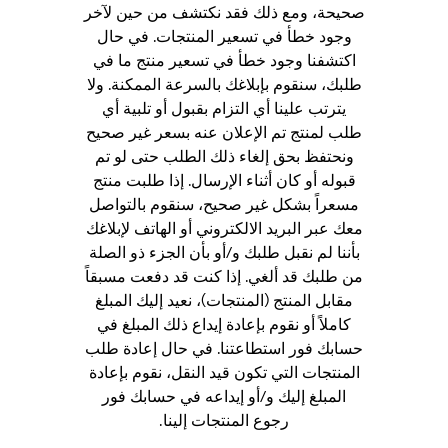
صحيحة، ومع ذلك فقد نكتشف من حين لآخر
وجود خطأ في تسعير المنتجات. في حال
اكتشفنا وجود خطأ في تسعير منتج ما في
طلبك، سنقوم بإبلاغك بالسرعة الممكنة. ولا
يترتب علينا أي التزام بقبول أو تلبية أي
طلب لمنتج تم الإعلان عنه بسعر غير صحيح
ونحتفظ بحق إلغاء ذلك الطلب حتى لو تم
قبوله أو كان أثناء الإرسال. إذا طلبت منتج
مسعراً بشكل غير صحيح، سنقوم بالتواصل
معك عبر البريد الالكتروني أو الهاتف لإبلاغك
بأننا لم نقبل طلبك و/أو بأن الجزء ذو الصلة
من طلبك قد ألغي. إذا كنت قد دفعت مسبقاً
مقابل المنتج (المنتجات)، نعيد إليك المبلغ
كاملاً أو نقوم بإعادة إيداع ذلك المبلغ في
حسابك فور استطاعتنا. في حال إعادة طلب
المنتجات التي تكون قيد النقل، نقوم بإعادة
المبلغ إليك و/أو إيداعه في حسابك فور
رجوع المنتجات إلينا.