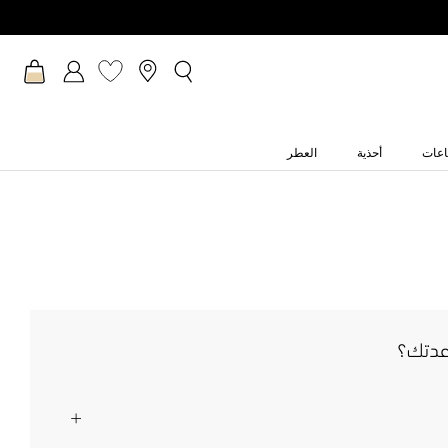
عات
أحذية
العطر
عدتك؟