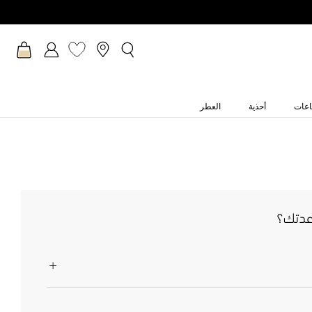
عات
أحذية
العطر
عدتك؟