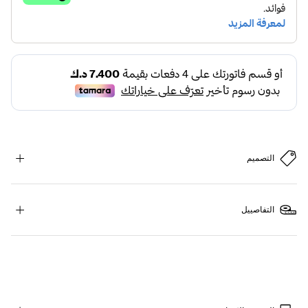
التصميم
التفاصييل