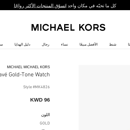
كل ما تحبّه في مكان واحد |
تسوّق المنتجات الأكثر رواجًا
ا
شنط
الأفضل مبيعًا
نساء
رجال
دليل الهدايا
سا
MICHAEL MICHAEL KORS
avé Gold-Tone Watch
Style #MK4826
96 KWD
اللون
GOLD