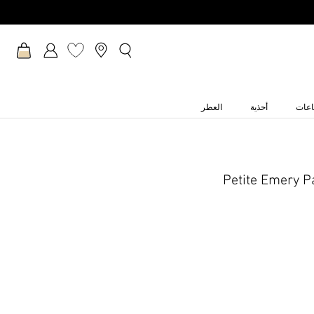
عات
أحذية
العطر
Petite Emery P