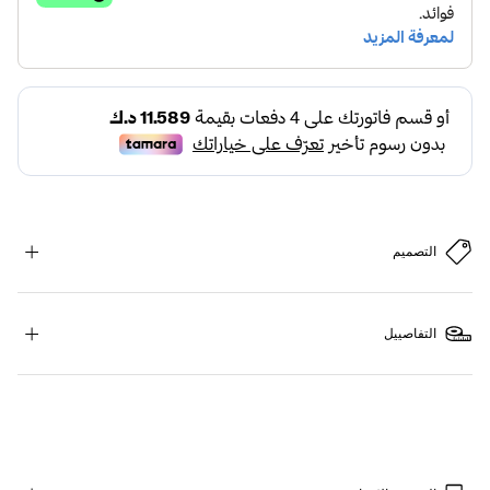
التصميم
التفاصييل