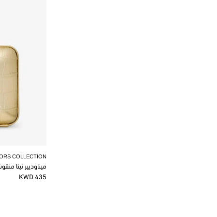
KORS COLLECTION
ميناوديير تينا منق
435 KWD