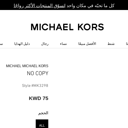
كل ما تحبّه في مكان واحد |
تسوّق المنتجات الأكثر رواجًا
ا
شنط
الأفضل مبيعًا
نساء
رجال
دليل الهدايا
سا
MICHAEL MICHAEL KORS
NO COPY
Style #MK3298
75 KWD
الحجم
ALL