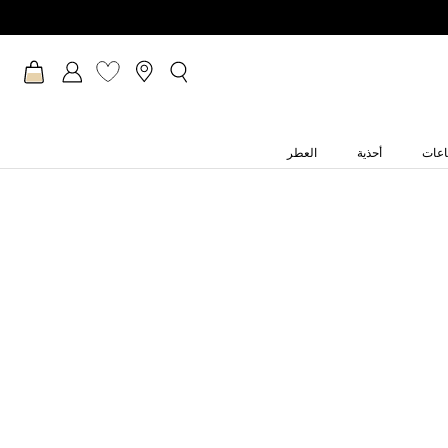
عات
أحذية
العطر