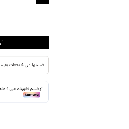
مختار
أض