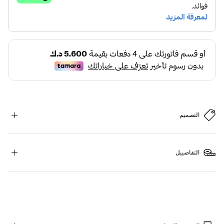
التصميم
التفاصييل