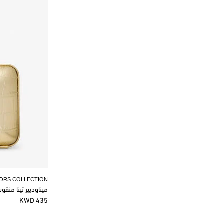
KORS COLLECTION
ميناوديير تينا منق
435 KWD