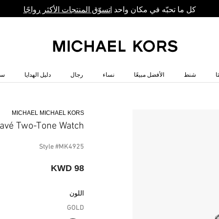
كل ما تحبّه في مكان واحد |
تسوّق المنتجات الأكثر رواجًا
ا
شنط
الأفضل مبيعًا
نساء
رجال
دليل الهدايا
سا
MICHAEL MICHAEL KORS
Pavé Two-Tone Watch
Style #MK4925
98 KWD
اللون
GOLD