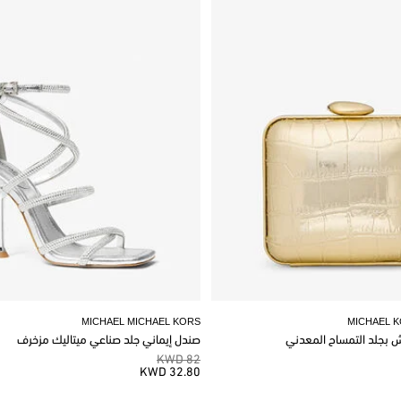
MICHAEL MICHAEL KORS
MICHAEL 
وش بجلد التمساح المعدني
صندل إيماني جلد صناعي ميتاليك مزخرف
82 KWD
32.80 KWD