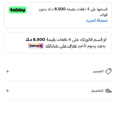
التصميم
التفاصييل