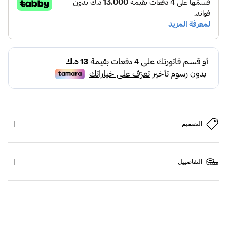
التصميم
التفاصييل