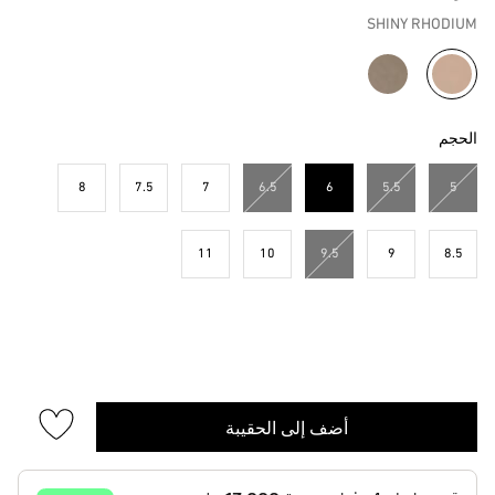
SHINY RHODIUM
مختار
الحجم
8
7.5
7
6.5
6
5.5
5
مختار
11
10
9.5
9
8.5
أضف إلى الحقيبة