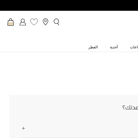
عات
أحذية
العطر
عدتك؟