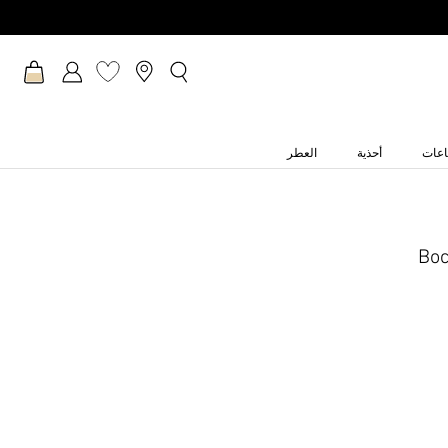
عات
أحذية
العطر
Boc