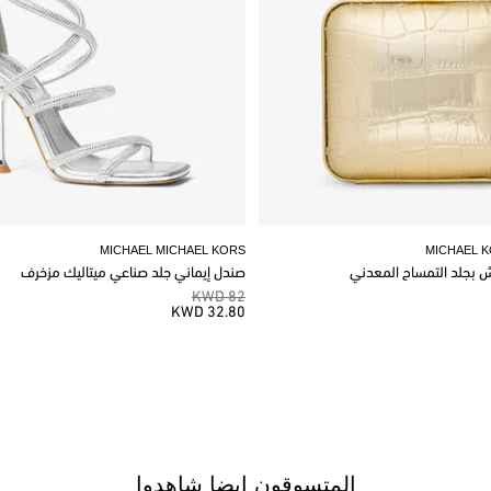
MICHAEL MICHAEL KORS
MICHAEL 
وش بجلد التمساح المعدني
صندل إيماني جلد صناعي ميتاليك مزخرف
82 KWD
32.80 KWD
المتسوقون ايضا شاهدوا