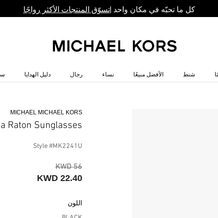
كل ما تحبّه في مكان واحد |
تسوّق المنتجات الأكثر رواجًا
ا
شنط
الأفضل مبيعًا
نساء
رجال
دليل الهدايا
سا
MICHAEL MICHAEL KORS
a Raton Sunglasses
Style #MK2241U
56 KWD
22.40 KWD
اللون
BLACK