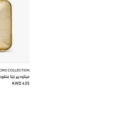
KORS COLLECTION
ميناوديير تينا منق
435 KWD