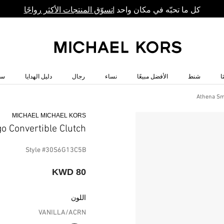
كل ما تحبّه في مكان واحد |
تسوّق المنتجات الأكثر رواجًا
ا
شنط
الأفضل مبيعًا
نساء
رجال
دليل الهدايا
سا
Athena Sma
MICHAEL MICHAEL KORS
o Convertible Clutch
Style #30S6G13C5B
80 KWD
اللون
VANILLA/ACRN