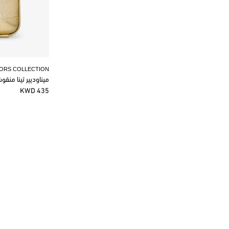
KORS COLLECTION
ميناوديير تينا منق
435 KWD