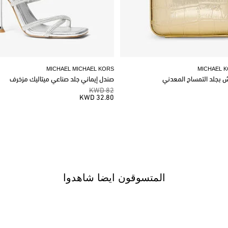
MICHAEL MICHAEL KORS
MICHAEL 
وش بجلد التمساح المعدني
صندل إيماني جلد صناعي ميتاليك مزخرف
82 KWD
32.80 KWD
المتسوقون ايضا شاهدوا