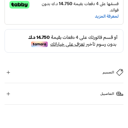
التصميم
التفاصييل