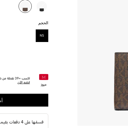
مختار
الحجم
NS
مختار
اكسب +
39
نقطة من خلا
انضم الآن
ميوز
أض