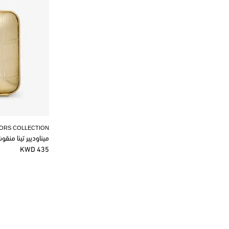
KORS COLLECTION
ميناوديير تينا منق
435 KWD