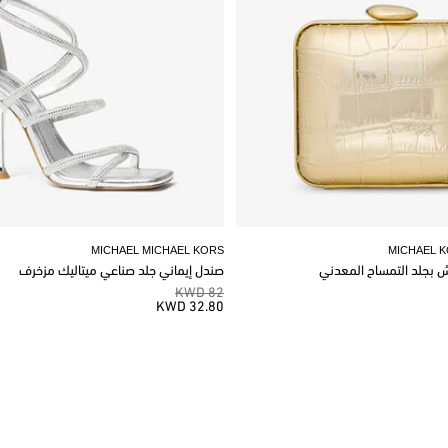
MICHAEL MICHAEL KORS
MICHAEL 
وش بجلد التمساح المعدني
صندل إيماني جلد صناعي ميتاليك مزخرف
82 KWD
32.80 KWD