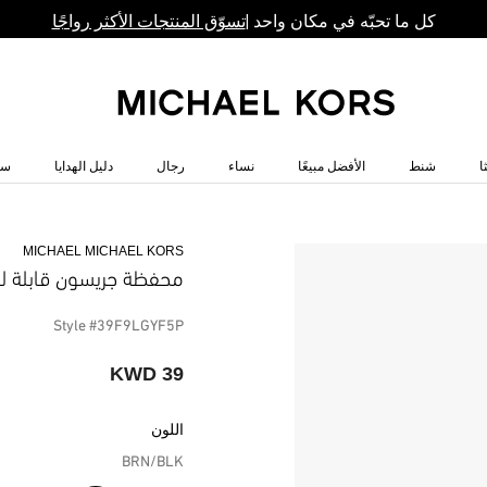
كل ما تحبّه في مكان واحد |
تسوّق المنتجات الأكثر رواجًا
ا
شنط
الأفضل مبيعًا
نساء
رجال
دليل الهدايا
سا
MICHAEL MICHAEL KORS
محفظة جريسون قابلة لل
Style #39F9LGYF5P
39 KWD
اللون
BRN/BLK