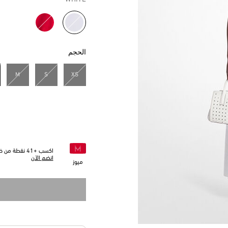
مختار
الحجم
M
S
XS
اكسب +
41
نقطة من خلا
انضم الآن
ميوز