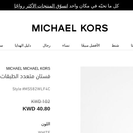
كل ما تحبّه في مكان واحد |
تسوّق المنتجات الأكثر رواجًا
ا
شنط
الأفضل مبيعًا
نساء
رجال
دليل الهدايا
سا
MICHAEL MICHAEL KORS
فستان متعدد الطبقات 
Style #MS582WLF4C
102 KWD
40.80 KWD
اللون
WHITE