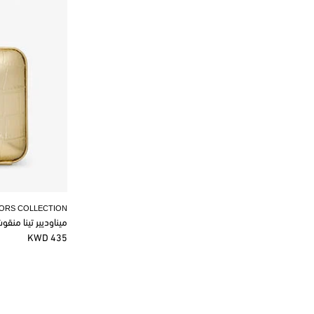
KORS COLLECTION
ميناوديير تينا منق
435 KWD