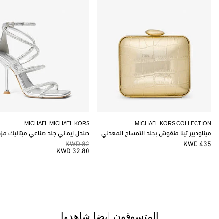
MICHAEL MICHAEL KORS
MICHAEL KORS COLLECTION
ميناوديير تينا منقوش بجلد التمساح المعدني
صندل إيماني جلد صناعي ميتاليك مز
82 KWD
435 KWD
32.80 KWD
المتسوقون ايضا شاهدوا