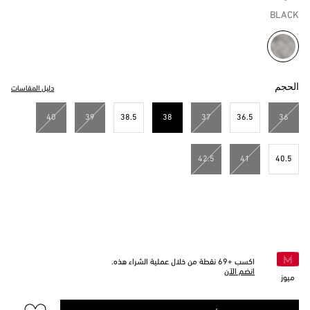
BLACK
مختار
الحجم
دليل المقاسات
40
39
38.5
38
37
36.5
36
مختار
42.5
41
40.5
اكسب +
69
نقطة من خلال عملية الشراء هذه.
انضم الآن
ميوز