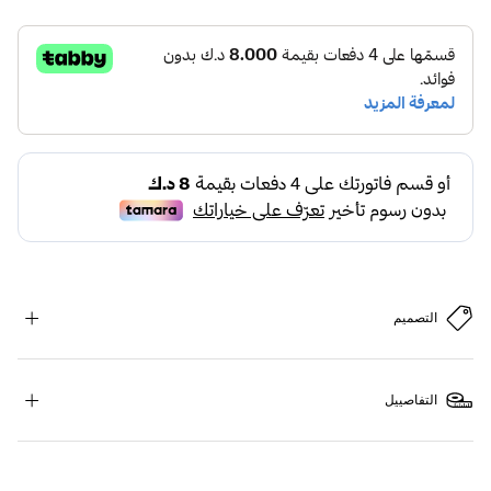
التصميم
التفاصييل