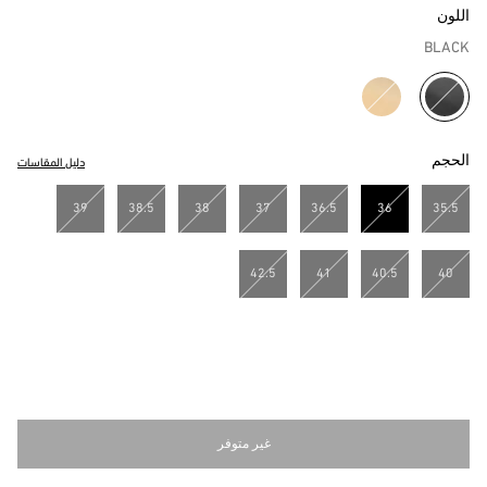
اللون
BLACK
مختار
الحجم
دليل المقاسات
39
38.5
38
37
36.5
36
35.5
مختار
42.5
41
40.5
40
غير متوفر