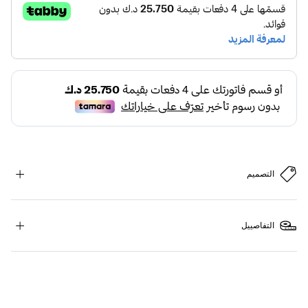
التصميم
التفاصييل