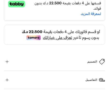
التصميم
التفاصييل