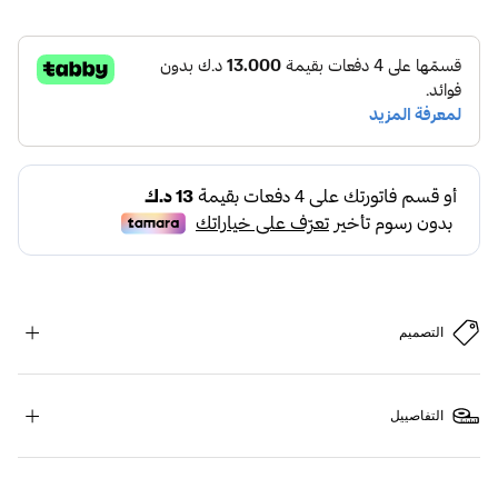
التصميم
التفاصييل