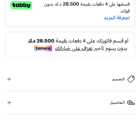
التصميم
التفاصييل