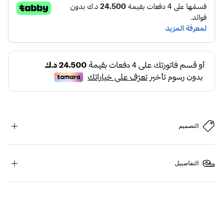
التصميم
التفاصييل