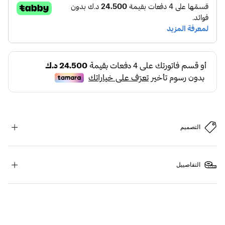
التصميم
التفاصييل