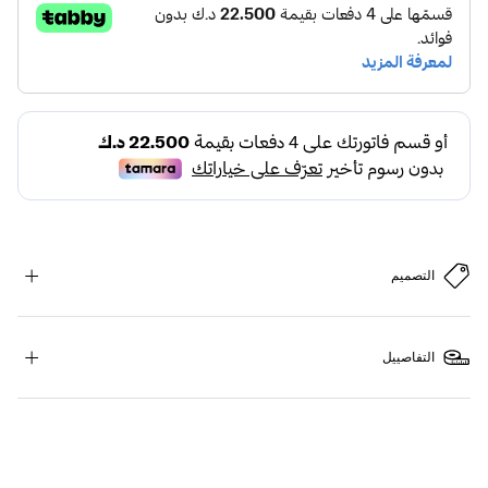
التصميم
التفاصييل