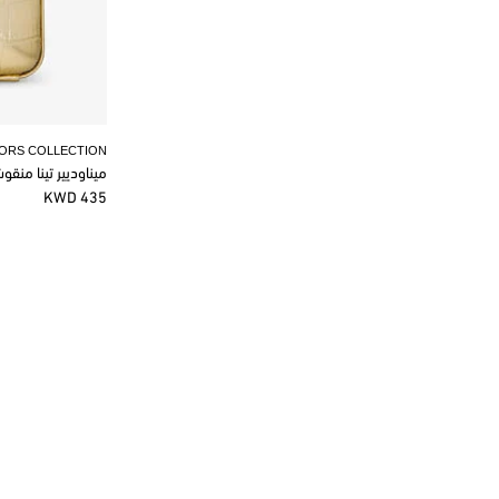
KORS COLLECTION
ميناوديير تينا منق
435 KWD