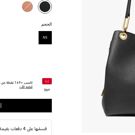
مختار
الحجم
NS
مختار
اكسب +
149
نقطة من خل
انضم الآن
ميوز
أ