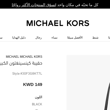
كل ما تحبّه في مكان واحد |
تسوّق المنتجات الأكثر رواجًا
ا
شنط
الأفضل مبيعًا
نساء
رجال
دليل الهدايا
سا
MICHAEL MICHAEL KORS
حقيبة كينسينغتون الكبي
Style #30F3G8KT7L
149 KWD
اللون
BLACK