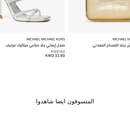
MICHAEL MICHAEL KORS
MICHAEL 
وش بجلد التمساح المعدني
صندل إيماني جلد صناعي ميتاليك مزخرف
82 KWD
32.80 KWD
المتسوقون ايضا شاهدوا