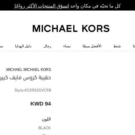
كل ما تحبّه في مكان واحد |
تسوّق المنتجات الأكثر رواجًا
ا
شنط
الأفضل مبيعًا
نساء
رجال
دليل الهدايا
سا
MICHAEL MICHAEL KORS
حقيبة كروس مايف كبيرة 
Style #32R5S5VC9B
94 KWD
اللون
BLACK