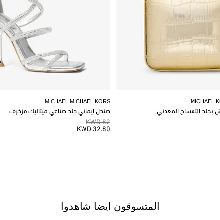
MICHAEL MICHAEL KORS
MICHAEL 
وش بجلد التمساح المعدني
صندل إيماني جلد صناعي ميتاليك مزخرف
82 KWD
32.80 KWD
المتسوقون ايضا شاهدوا