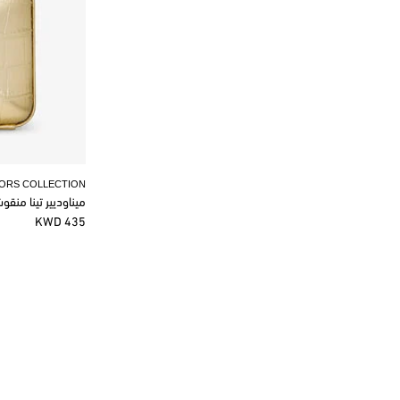
KORS COLLECTION
ميناوديير تينا منق
435 KWD