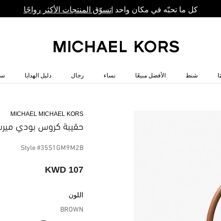
كل ما تحبّه في مكان واحد |
تسوّق المنتجات الأكثر رواجًا
ا
شنط
الأفضل مبيعًا
نساء
رجال
دليل الهدايا
سا
MICHAEL MICHAEL KORS
حقيبة كروس بودي ميرس
Style #35S1GM9M2B
107 KWD
اللون
BROWN