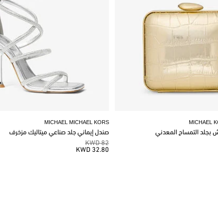
MICHAEL MICHAEL KORS
MICHAEL 
وش بجلد التمساح المعدني
صندل إيماني جلد صناعي ميتاليك مزخرف
82 KWD
32.80 KWD