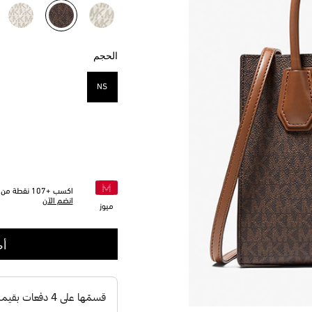
مختار
الحجم
NS
مختار
اكسب +
107
نقطة من خ
انضم الآن
ميوز
أض