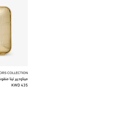
KORS COLLECTION
ميناوديير تينا منق
435 KWD