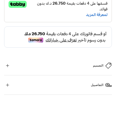
التصميم
التفاصييل