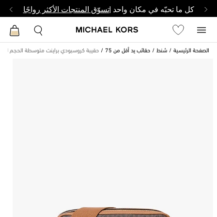
كل ما تحبّه في مكان واحد |
تسوّق المنتجات الأكثر رواجًا
الصفحة الرئيسية
شنط
حقائب يد أقل من 75
حقيبة كروسبودي براينت متوسطة الحجم للكام