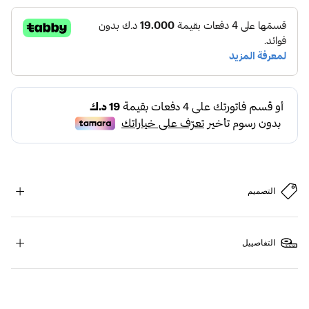
التصميم
التفاصييل