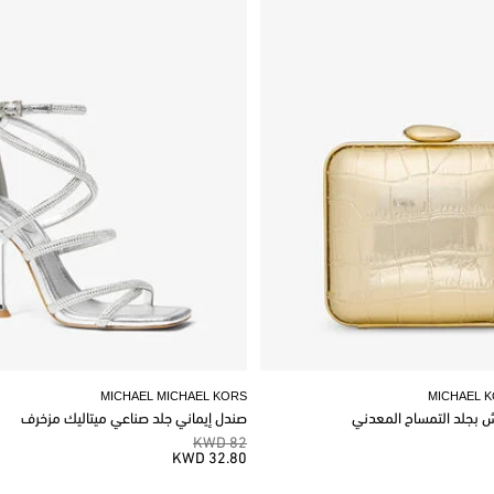
MICHAEL MICHAEL KORS
MICHAEL 
وش بجلد التمساح المعدني
صندل إيماني جلد صناعي ميتاليك مزخرف
82 KWD
32.80 KWD