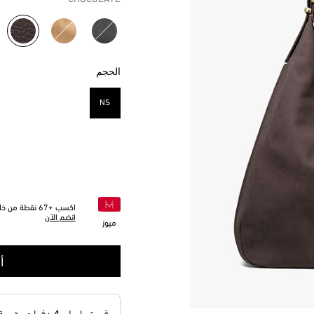
مختار
الحجم
NS
مختار
اكسب +
67
نقطة من خلا
انضم الآن
ميوز
أ