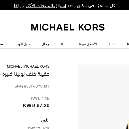
كل ما تحبّه في مكان واحد |
تسوّق المنتجات الأكثر رواجًا
ا
شنط
الأفضل مبيعًا
نساء
رجال
دليل الهدايا
سا
MICHAEL MICHAEL KORS
حقيبة كتف نوليتا كبيرة 
Style #30F4GY5H3T
168 KWD
67.20 KWD
اللون
CHOCOLATE