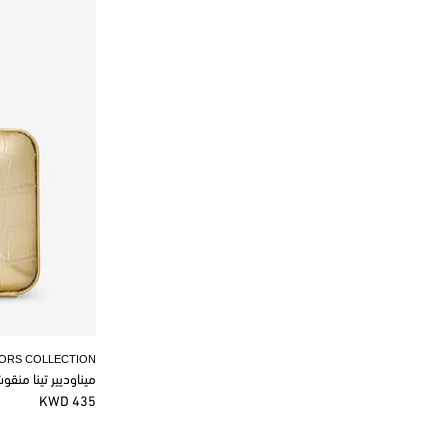
KORS COLLECTION
ميناوديير تينا منق
435 KWD