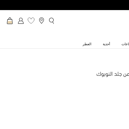
عات
أحذية
العطر
من جلد النوبوك