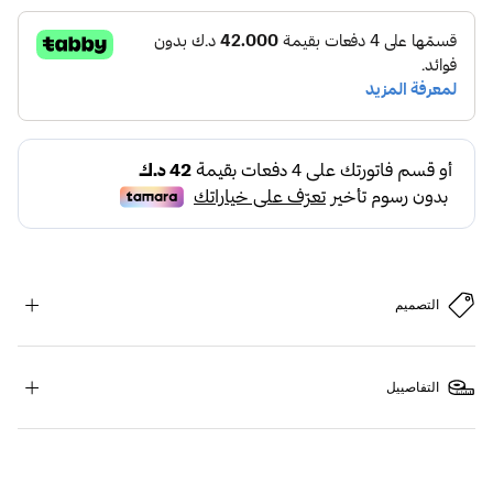
التصميم
التفاصييل