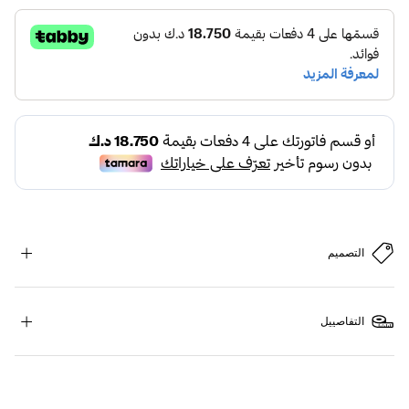
التصميم
التفاصييل