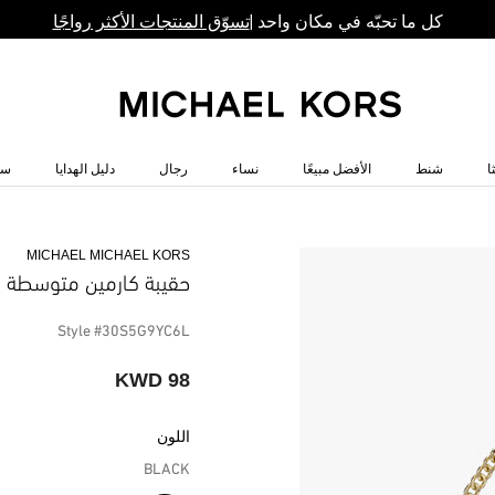
كل ما تحبّه في مكان واحد |
تسوّق المنتجات الأكثر رواجًا
ا
شنط
الأفضل مبيعًا
نساء
رجال
دليل الهدايا
سا
MICHAEL MICHAEL KORS
حقيبة كارمين متوسطة ا
Style #30S5G9YC6L
98 KWD
اللون
BLACK