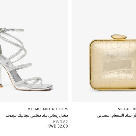
MICHAEL MICHAEL KORS
MICHAEL 
وش بجلد التمساح المعدني
صندل إيماني جلد صناعي ميتاليك مزخرف
82 KWD
32.80 KWD