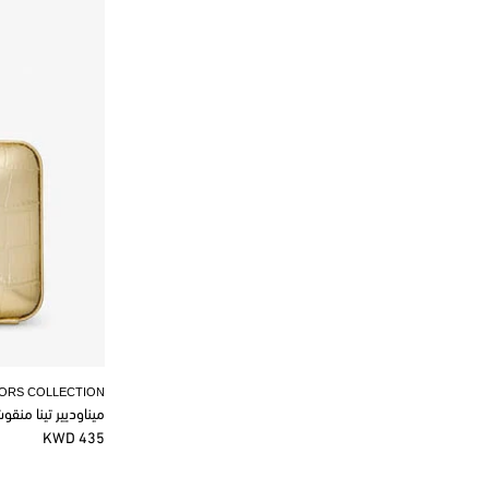
KORS COLLECTION
ميناوديير تينا منق
435 KWD