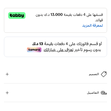
التصميم
التفاصييل