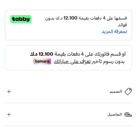
التصميم
التفاصييل