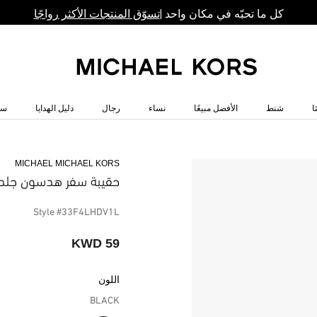
كل ما تحبّه في مكان واحد |
تسوّق المنتجات الأكثر رواجًا
ا
شنط
الأفضل مبيعًا
نساء
رجال
دليل الهدايا
سا
MICHAEL MICHAEL KORS
حقيبة سفر هدسون جلد
Style #33F4LHDV1L
59 KWD
اللون
BLACK