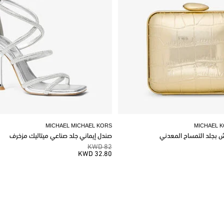
MICHAEL MICHAEL KORS
MICHAEL 
وش بجلد التمساح المعدني
صندل إيماني جلد صناعي ميتاليك مزخرف
82 KWD
32.80 KWD