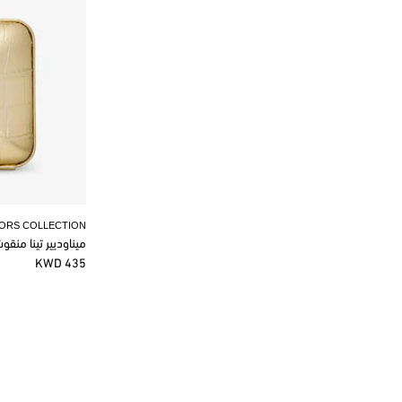
KORS COLLECTION
ميناوديير تينا منق
435 KWD