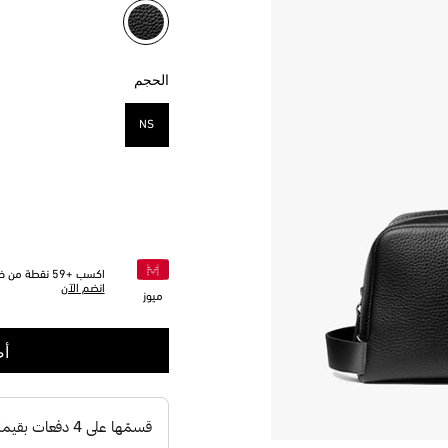
مختار
الحجم
NS
مختار
اكسب +
59
نقطة من خلا
انضم الآن
ميوز
أض