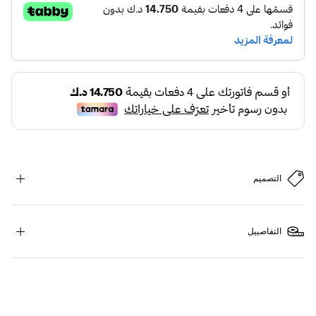
التصميم
التفاصييل