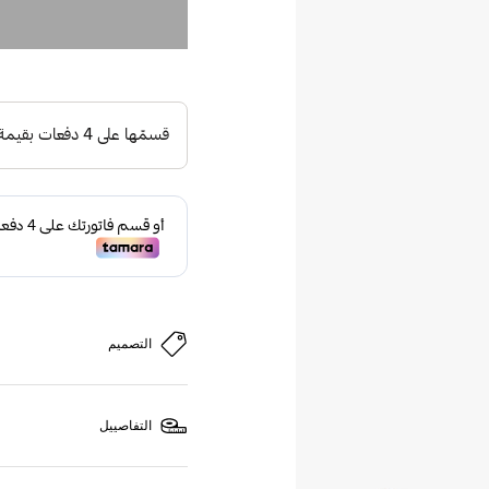
التصميم
التفاصييل