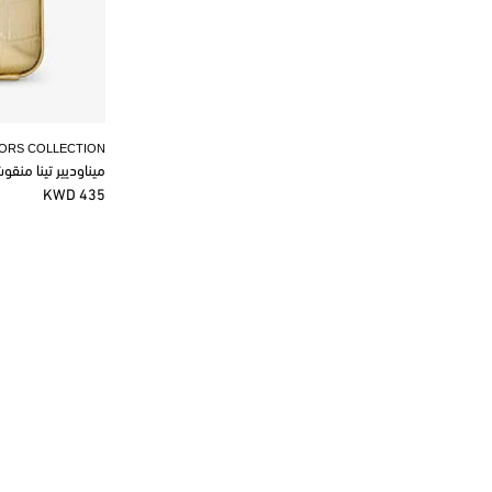
KORS COLLECTION
ميناوديير تينا منق
435 KWD