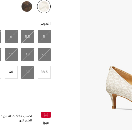
مختار
الحجم
6
5.5
5
11
10
9.5
40
39
38.5
اكسب +
52
نقطة من خلا
انضم الآن
ميوز