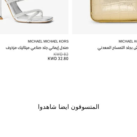
MICHAEL MICHAEL KORS
MICHAEL 
وش بجلد التمساح المعدني
صندل إيماني جلد صناعي ميتاليك مزخرف
82 KWD
32.80 KWD
المتسوقون ايضا شاهدوا