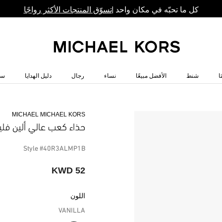
كل ما تحبّه في مكان واحد |
تسوّق المنتجات الأكثر رواجًا
ا
شنط
الأفضل مبيعًا
نساء
رجال
دليل الهدايا
سا
MICHAEL MICHAEL KORS
حذاء كعب عالي ألين فلي
Style #40R3ALMP1B
52 KWD
اللون
VANILLA