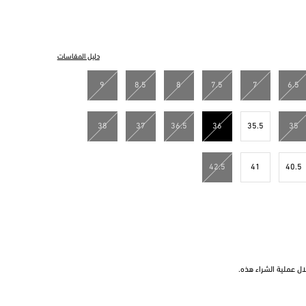
دليل المقاسات
9
8.5
8
7.5
7
6.5
38
37
36.5
36
35.5
35
مختار
42.5
41
40.5
ل عملية الشراء هذه.