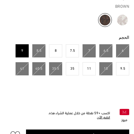
BROWN
مختار
الحجم
9
8.5
8
7.5
7
6.5
6
مختار
41
40.5
35.5
35
11
10
9.5
اكسب +
59
نقطة من خلال عملية الشراء هذه.
انضم الآن
ميوز