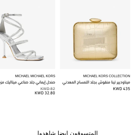
MICHAEL MICHAEL KORS
MICHAEL KORS COLLECTION
ميناوديير تينا منقوش بجلد التمساح المعدني
صندل إيماني جلد صناعي ميتاليك مز
82 KWD
435 KWD
32.80 KWD
المتسوقون ايضا شاهدوا