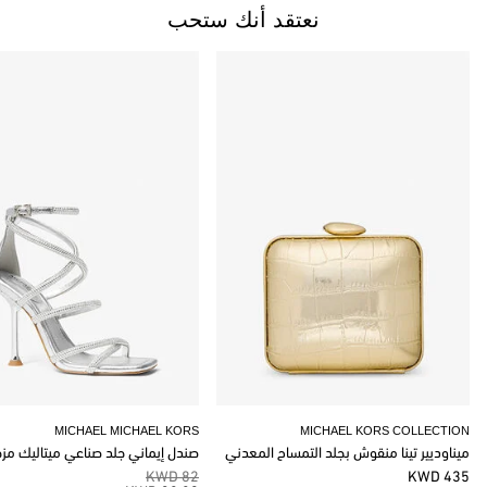
نعتقد أنك ستحب
MICHAEL MICHAEL KORS
MICHAEL KORS COLLECTION
ميناوديير تينا منقوش بجلد التمساح المعدني
صندل إيماني جلد صناعي ميتاليك مز
82 KWD
435 KWD