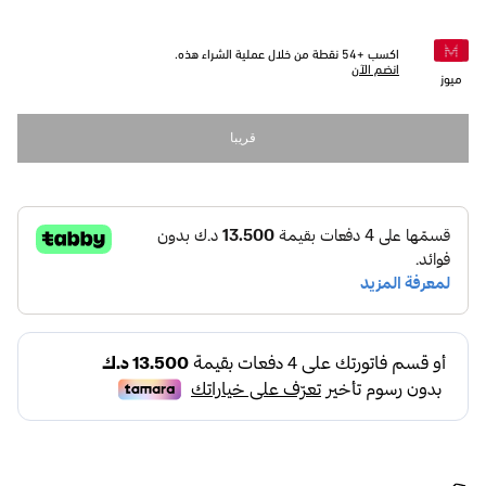
اكسب +
54
نقطة من خلال عملية الشراء هذه.
انضم الآن
ميوز
قريبا