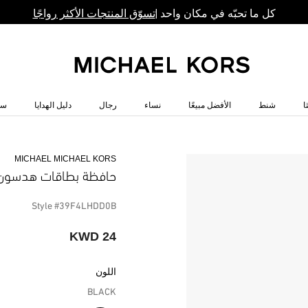
كل ما تحبّه في مكان واحد |
تسوّق المنتجات الأكثر رواجًا
ا
شنط
الأفضل مبيعًا
نساء
رجال
دليل الهدايا
سا
MICHAEL MICHAEL KORS
حافظة بطاقات هدسون
Style #39F4LHDD0B
24 KWD
اللون
BLACK