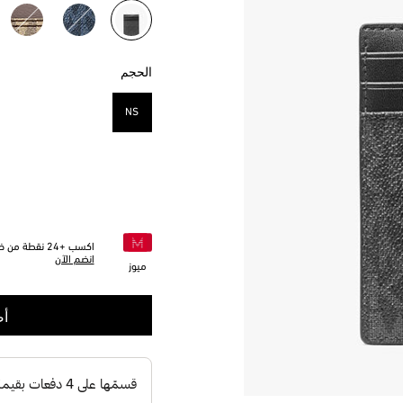
مختار
الحجم
NS
مختار
اكسب +
24
نقطة من خلا
انضم الآن
ميوز
أض