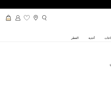
عات
أحذية
العطر