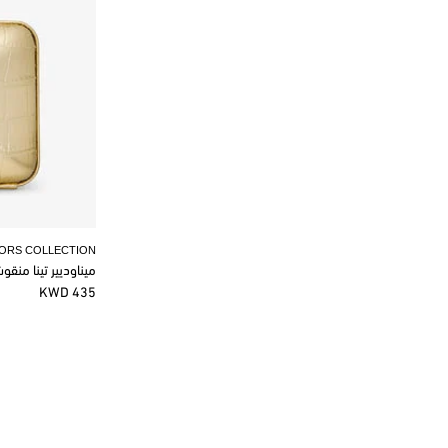
KORS COLLECTION
ميناوديير تينا منق
435 KWD