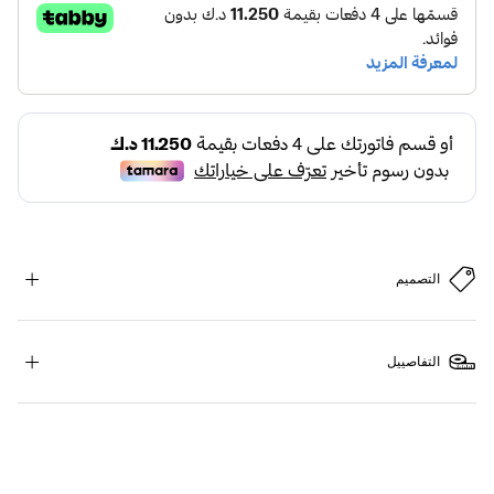
التصميم
التفاصييل