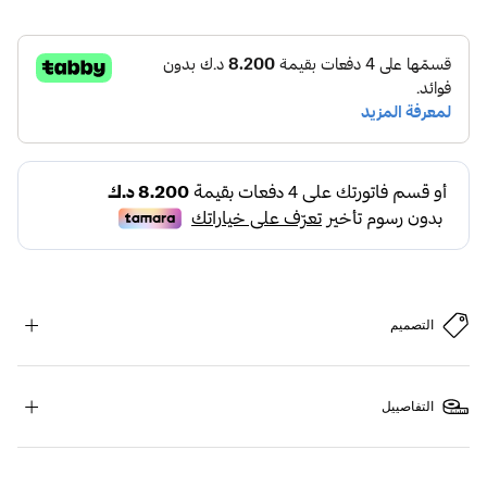
التصميم
التفاصييل