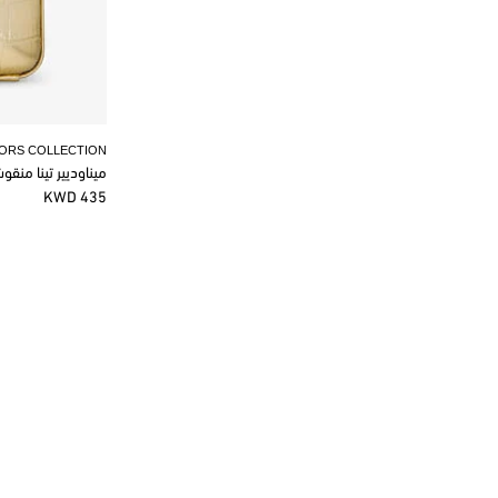
KORS COLLECTION
ميناوديير تينا منق
435 KWD