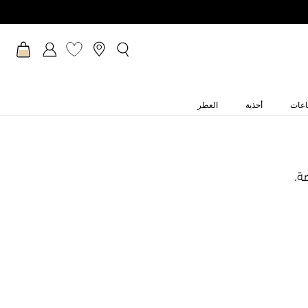
عات
أحذية
العطر