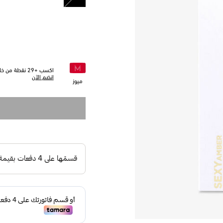
مختار
اكسب +
29
نقطة من خلا
انضم الآن
ميوز