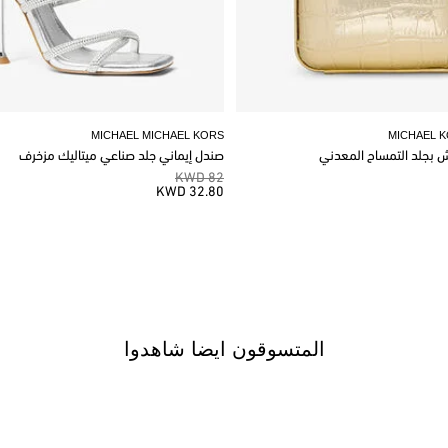
MICHAEL MICHAEL KORS
MICHAEL 
وش بجلد التمساح المعدني
صندل إيماني جلد صناعي ميتاليك مزخرف
82 KWD
32.80 KWD
المتسوقون ايضا شاهدوا