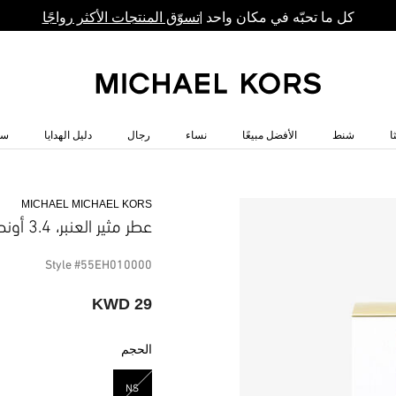
كل ما تحبّه في مكان واحد |
تسوّق المنتجات الأكثر رواجًا
ا
شنط
الأفضل مبيعًا
نساء
رجال
دليل الهدايا
سا
MICHAEL MICHAEL KORS
عطر مثير العنبر، 3.4 أونصة.
Style #55EH010000
29 KWD
الحجم
NS